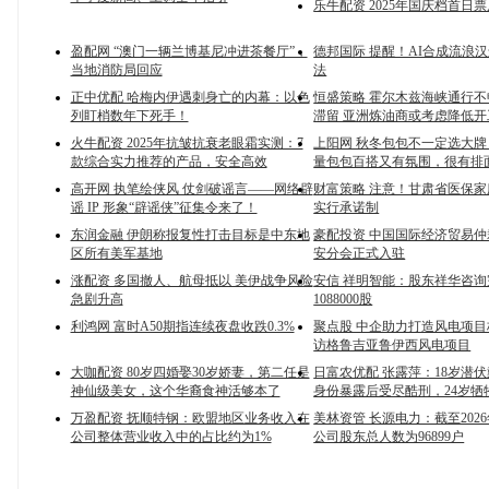
乐牛配资 2025年国庆档首日
盈配网 “澳门一辆兰博基尼冲进茶餐厅”，
德邦国际 提醒！AI合成流浪
当地消防局回应
法
正中优配 哈梅内伊遇刺身亡的内幕：以色
恒盛策略 霍尔木兹海峡通行
列盯梢数年下死手！
滞留 亚洲炼油商或考虑降低开
火牛配资 2025年抗皱抗衰老眼霜实测：7
上阳网 秋冬包包不一定选大
款综合实力推荐的产品，安全高效
量包包百搭又有氛围，很有排
高开网 执笔绘侠风 仗剑破谣言——网络辟
财富策略 注意！甘肃省医保
谣 IP 形象“辟谣侠”征集令来了！
实行承诺制
东润金融 伊朗称报复性打击目标是中东地
豪配投资 中国国际经济贸易
区所有美军基地
安分会正式入驻
涨配资 多国撤人、航母抵以 美伊战争风险
安信 祥明智能：股东祥华咨
急剧升高
1088000股
利鸿网 富时A50期指连续夜盘收跌0.3%
聚点股 中企助力打造风电项
访格鲁吉亚鲁伊西风电项目
大咖配资 80岁四婚娶30岁娇妻，第二任是
日富农优配 张露萍：18岁潜
神仙级美女，这个华裔食神活够本了
身份暴露后受尽酷刑，24岁牺
万盈配资 抚顺特钢：欧盟地区业务收入在
美林资管 长源电力：截至2026
公司整体营业收入中的占比约为1%
公司股东总人数为96899户