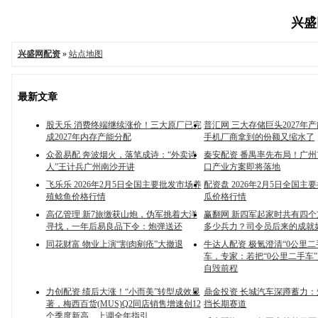
兴盛网
兴盛网配资
»
站点地图
最新文章
股天乐 消费终端继续涨价！三大原厂已完
普汇网 三大存储巨头2027年
成2027年内存产能分配
手机厂商拿到的份额又缩水了
众盈易配 奔波烟火，落笔成诗：“外卖诗
秦安配资 番禺率先布局！广
人”王计兵广州南沙开讲
口产业方案即将落地
飞乐乐 2026年2月5日全国主要批发市场养
配资盘 2026年2月5日全国主
殖鲶鱼价格行情
瓜价格行情
高亿管理 新7旅缴获山炮，伪军挑着大洋
赢翻网 新四军起家时共有四
寻找，一年后易良品下令：炮弹送还
多少兵力？司令员后来的成就
同花财富 物业上演“割肉剜疮”大撤退
牛达人配资 极氪澄清“0公里二
车，专家：若把“0公里二手车
自毁前程
力创配资 绩后大涨！“小而美”转型成效显
鼎金投资 长城汽车深蹲蓄力
著，梅西百货(MUS)Q2同店销售增速创12
挡长期赛道
个季度新高、上调全年指引