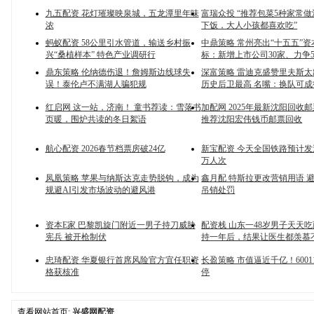
九五配资 花灯璀璨映泉城，五龙潭里年味
富瑞众投 “推荐包菜5种家常
浓
下饭，大人小孩都喜欢吃”
蚂蚁配资 58公里引水管道，输送乡村振
中鼎策略 常州亮出“十五五”
兴“桑植样本” 特色产业调研行
标：新增上市公司30家、力争5
鼎东策略 伦纳德伤退！詹姆斯边线球失
深富策略 雷迪克盛赞里夫斯太
误！泰伦卢不满湖人骗犯规
历史后卫最高 名嘴：换队可成
红启网 这一站，济南！ 童书荐读：雪落书
加配网 2025年最新沈阳回收
页暖，围炉共读的冬日絮语
推荐沈阳宏伟钱币邮票回收
航心配资 2026春节档票房破24亿
新宝配资 今天全国铁路预计发送
万人次
凤凰策略 苹果与纳斯达克走势脱钩，成为
鑫月配 特斯拉更改营销用语 
规避AI引发市场波动的避风港
吊销处罚
资本E家 巴黎凯旋门附近一男子持刀威胁
配资栈 山东一48岁男子天天
宪兵 被开枪制伏
持一年后，结果让医生都羡慕
忠琦配资 华夏银行首席风险官方宜任职资
长盈策略 市值逼近千亿！6001
格获核准
停
查看网站首页:
兴盛网配资