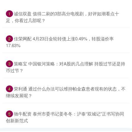
诚信双盈 值得二刷的3部高分电视剧，好评如潮看点十
1
足，你看过几部呢？
佳荣网配 4月23日金轮转债上涨0.49%，转股溢价率
2
17.63%
策略宝 中国银河策略：对A股的几点理解 持股过节还是持
3
币过节？
荣利通 通过什么办法可以维持帕金森患者现有的状态，不
4
继续发展呢？
驰牛配资 泰州市委书记姜冬冬：沪泰“双城记”正书写协同
5
创新新范式