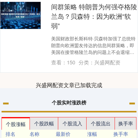
间群策略 特朗普为何强夺格陵
兰岛？贝森特：因为欧洲“软
弱”
美国财政部长斯科特·贝森特加强了总统特
朗普向欧洲盟友传达的信息间群策略，即
美国在接管格陵兰岛的问题上不会退缩，
并称欧洲大陆过于软弱，无法确保其安
查看：
150
分类：
兴盛网配资
全。 贝森特几乎....
兴盛网配资文章已加载完成
个股实时涨跌榜
个股跌幅
个股流入
个股流出
换手率
个股涨幅
排名
名称
最新价
涨幅
换手率