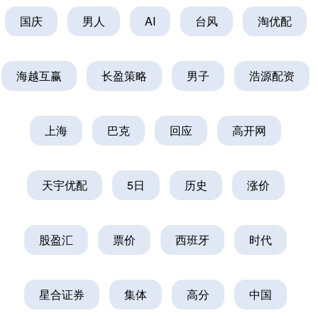
国庆
男人
AI
台风
淘优配
海越互赢
长盈策略
男子
浩源配资
上海
巴克
回应
高开网
天宇优配
5日
历史
涨价
股盈汇
票价
西班牙
时代
星合证券
集体
高分
中国