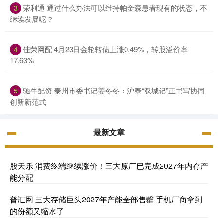
荣利通 通过什么办法可以维持帕金森患者现有的状态，不
3
继续发展呢？
佳荣网配 4月23日金轮转债上涨0.49%，转股溢价率
4
17.63%
驰牛配资 泰州市委书记姜冬冬：沪泰“双城记”正书写协同
5
创新新范式
最新文章
股天乐 消费终端继续涨价！三大原厂已完成2027年内存产
能分配
普汇网 三大存储巨头2027年产能全部售罄 手机厂商拿到
的份额又缩水了