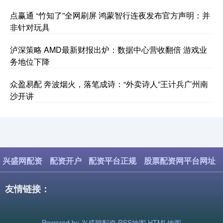
点赢通 “竹知了”全网刷屏 鸿蒙智行连夜发布官方声明：并
非针对玩具
泸深策略 AMD最新财报出炉：数据中心营收翻倍 游戏业
务地位下降
众盈易配 奔波烟火，落笔成诗：“外卖诗人”王计兵广州南
沙开讲
兴盛网配资
配资开户
配资平台正规
股票配资网平台网址
友情链接：
Powered by
兴盛网配资
RSS地图
HTML地图