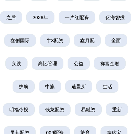
之后
2026年
一片红配资
亿海智投
鑫创国际
牛8配资
鑫月配
全面
实践
高忆管理
公益
祥富金融
护航
中旗
速盈所
生活
明福今投
钱龙配资
易融资
重新
灵菲配资
009配资
繁育
策略宝