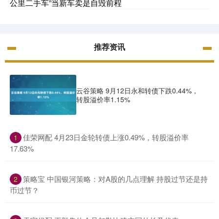
公里二手车”当新车卖是自毁前程
推荐资讯
云谷策略 9月12日永和转债下跌0.44%，
转股溢价率1.15%
​佳荣网配 4月23日金轮转债上涨0.49%，转股溢价率
1
17.63%
​策略宝 中国银河策略：对A股的几点理解 持股过节还是持
2
币过节？